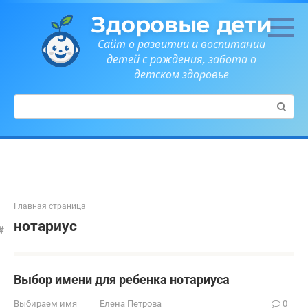
Перейти
Здоровые дети
к
контенту
Сайт о развитии и воспитании
детей с рождения, забота о
детском здоровье
Поиск:
Главная страница
нотариус
Выбор имени для ребенка нотариуса
Выбираем имя
Елена Петрова
0