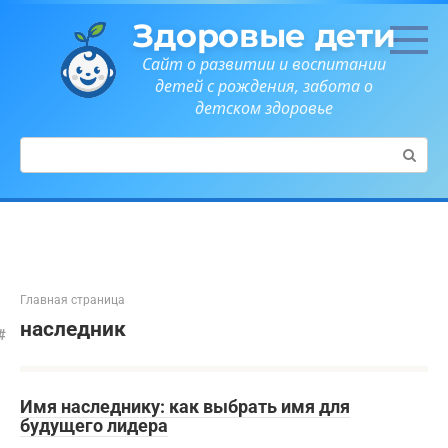
Перейти
Здоровые дети
к
контенту
Сайт о развитии и воспитании
детей с рождения, забота о
детском здоровье
Поиск:
Главная страница
наследник
Имя наследнику: как выбрать имя для
будущего лидера