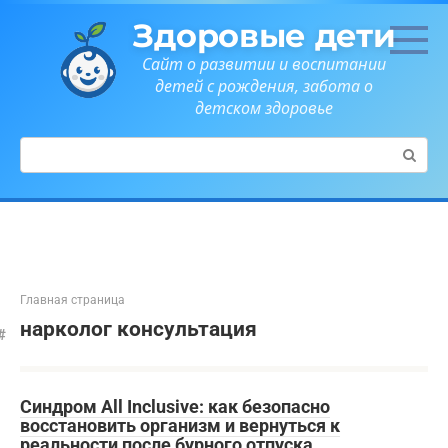
Перейти
Здоровые дети
к
контенту
Сайт о развитии и воспитании
детей с рождения, забота о
детском здоровье
Поиск:
Главная страница
нарколог консультация
Синдром All Inclusive: как безопасно
восстановить организм и вернуться к
реальности после бурного отпуска