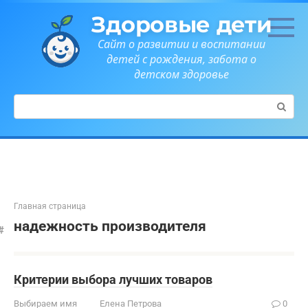
Перейти
Здоровые дети
к
контенту
Сайт о развитии и воспитании
детей с рождения, забота о
детском здоровье
Поиск:
Главная страница
надежность производителя
Критерии выбора лучших товаров
Выбираем имя
Елена Петрова
0