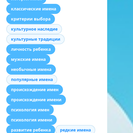
классические имена
критерии выбора
культурное наследие
культурные традиции
личность ребенка
мужские имена
необычные имена
популярные имена
происхождение имен
происхождение имени
психология имен
психология имени
развитие ребенка
редкие имена