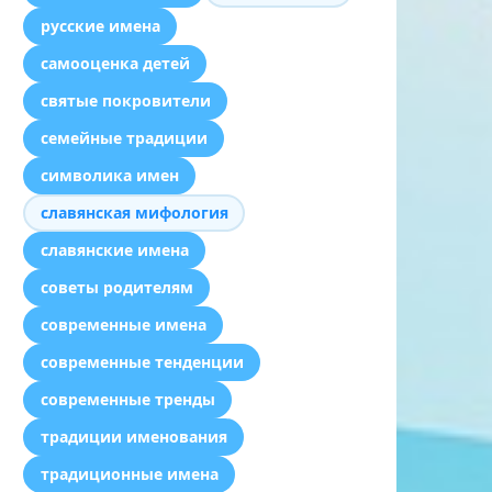
русские имена
самооценка детей
святые покровители
семейные традиции
символика имен
славянская мифология
славянские имена
советы родителям
современные имена
современные тенденции
современные тренды
традиции именования
традиционные имена