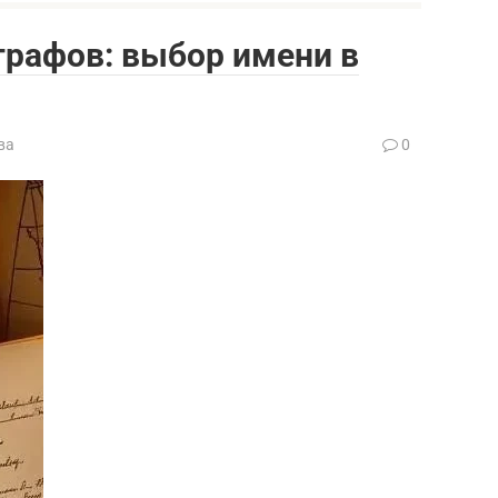
графов: выбор имени в
ва
0