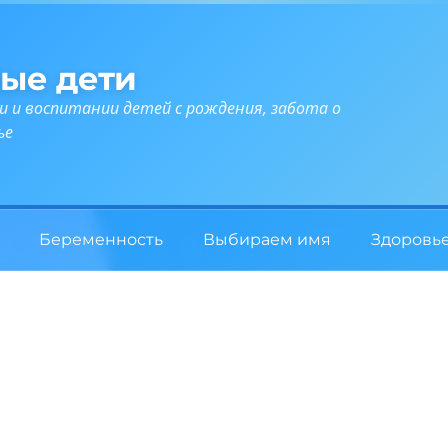
ые дети
и и воспитании детей с рождения, забота о
ье
Беременность
Выбираем имя
Здоровь