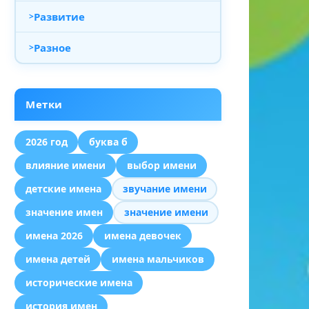
Развитие
Разное
Метки
2026 год
буква б
влияние имени
выбор имени
детские имена
звучание имени
значение имен
значение имени
имена 2026
имена девочек
имена детей
имена мальчиков
исторические имена
история имен