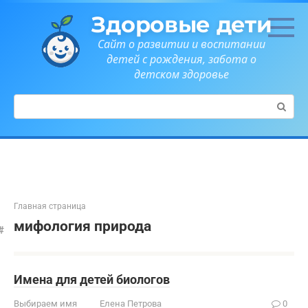
Перейти
Здоровые дети
к
контенту
Сайт о развитии и воспитании
детей с рождения, забота о
детском здоровье
Поиск:
Главная страница
мифология природа
Имена для детей биологов
Выбираем имя
Елена Петрова
0