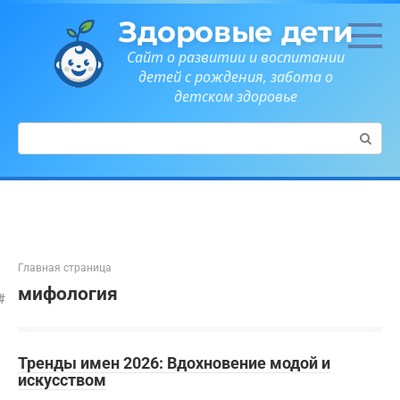
Перейти
Здоровые дети
к
контенту
Сайт о развитии и воспитании
детей с рождения, забота о
детском здоровье
Поиск:
Главная страница
мифология
Тренды имен 2026: Вдохновение модой и
искусством