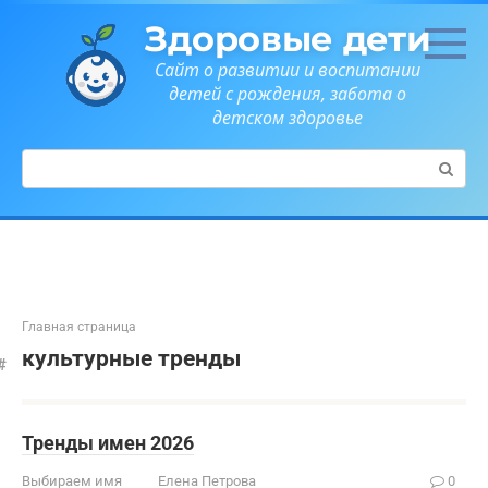
Перейти
Здоровые дети
к
контенту
Сайт о развитии и воспитании
детей с рождения, забота о
детском здоровье
Поиск:
Главная страница
культурные тренды
Тренды имен 2026
Выбираем имя
Елена Петрова
0