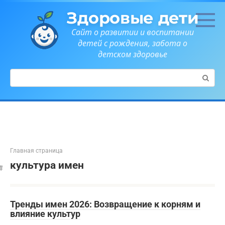
Перейти
Здоровые дети
к
контенту
Сайт о развитии и воспитании
детей с рождения, забота о
детском здоровье
Поиск:
Главная страница
культура имен
Тренды имен 2026: Возвращение к корням и
влияние культур