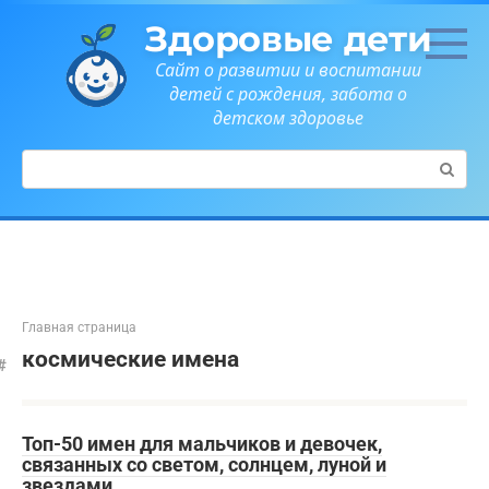
Перейти
Здоровые дети
к
контенту
Сайт о развитии и воспитании
детей с рождения, забота о
детском здоровье
Поиск:
Главная страница
космические имена
Топ-50 имен для мальчиков и девочек,
связанных со светом, солнцем, луной и
звездами