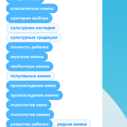
классические имена
критерии выбора
культурное наследие
культурные традиции
личность ребенка
мужские имена
необычные имена
популярные имена
происхождение имен
происхождение имени
психология имен
психология имени
развитие ребенка
редкие имена