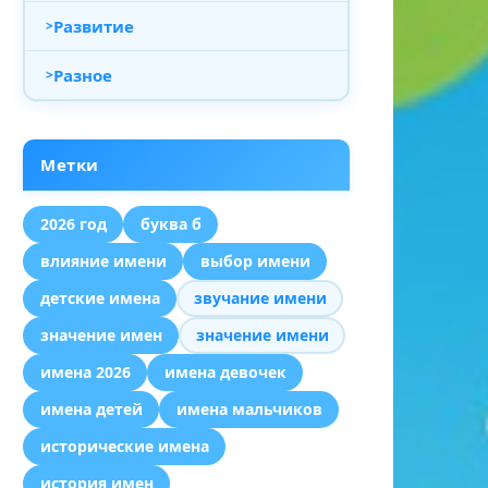
Развитие
Разное
Метки
2026 год
буква б
влияние имени
выбор имени
детские имена
звучание имени
значение имен
значение имени
имена 2026
имена девочек
имена детей
имена мальчиков
исторические имена
история имен