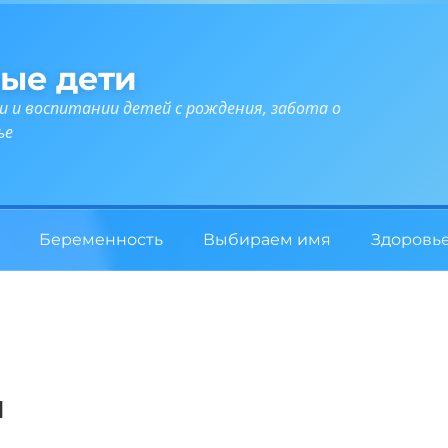
ые дети
и и воспитании детей с рождения, забота о
ье
Беременность
Выбираем имя
Здоровь
ы