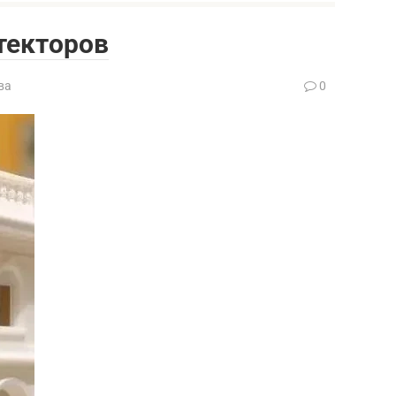
текторов
ва
0