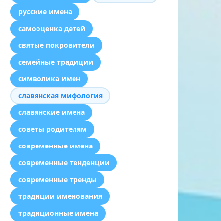
русские имена
самооценка детей
святые покровители
семейные традиции
символика имен
славянская мифология
славянские имена
советы родителям
современные имена
современные тенденции
современные тренды
традиции именования
традиционные имена