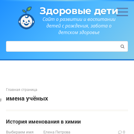
Перейти
Здоровые дети
к
контенту
Сайт о развитии и воспитании
детей с рождения, забота о
детском здоровье
Поиск:
Главная страница
имена учёных
История именования в химии
Выбираем имя
Елена Петрова
0