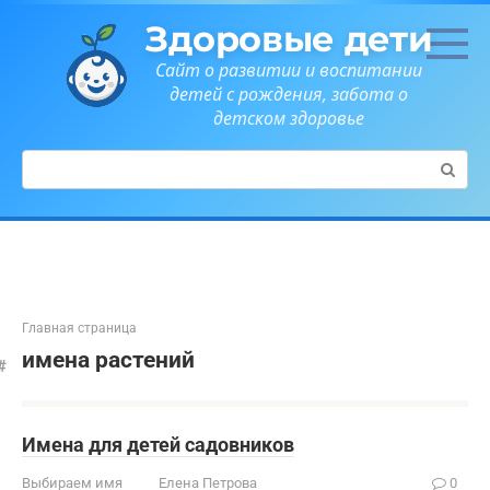
Перейти
Здоровые дети
к
контенту
Сайт о развитии и воспитании
детей с рождения, забота о
детском здоровье
Поиск:
Главная страница
имена растений
Имена для детей садовников
Выбираем имя
Елена Петрова
0