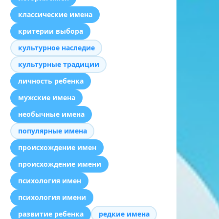
классические имена
критерии выбора
культурное наследие
культурные традиции
личность ребенка
мужские имена
необычные имена
популярные имена
происхождение имен
происхождение имени
психология имен
психология имени
развитие ребенка
редкие имена