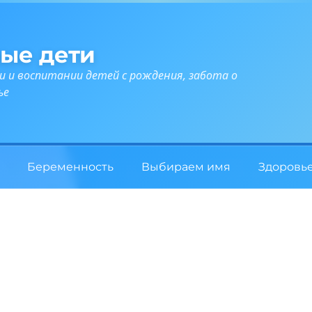
ые дети
и и воспитании детей с рождения, забота о
ье
Беременность
Выбираем имя
Здоровь