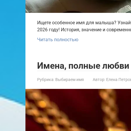
Ищете особенное имя для малыша? Узнайт
2026 году! История, значение и современ
Читать полностью
Имена, полные любви
Рубрика:
Выбираем имя
Автор:
Елена Петро