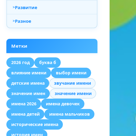
Развитие
Разное
Метки
2026 год
буква б
влияние имени
выбор имени
детские имена
звучание имени
значение имен
значение имени
имена 2026
имена девочек
имена детей
имена мальчиков
исторические имена
история имен