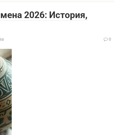
мена 2026: История,
ва
0