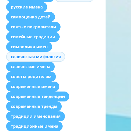
русские имена
самооценка детей
святые покровители
семейные традиции
символика имен
славянская мифология
славянские имена
советы родителям
современные имена
современные тенденции
современные тренды
традиции именования
традиционные имена