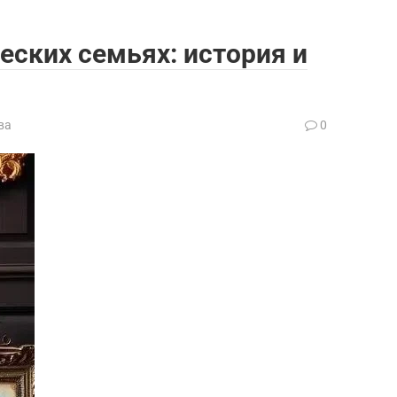
еских семьях: история и
ва
0