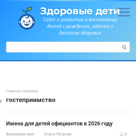
Перейти
Здоровые дети
к
контенту
Сайт о развитии и воспитании
детей с рождения, забота о
детском здоровье
Поиск:
Главная страница
гостеприимство
Имена для детей официантов в 2026 году
Выбираем имя
Елена Петрова
0