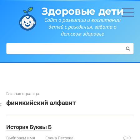
Перейти
Здоровые дети
к
контенту
Сайт о развитии и воспитании
детей с рождения, забота о
детском здоровье
Поиск:
Главная страница
финикийский алфавит
История Буквы Б
Выбираем имя
Елена Петрова
0