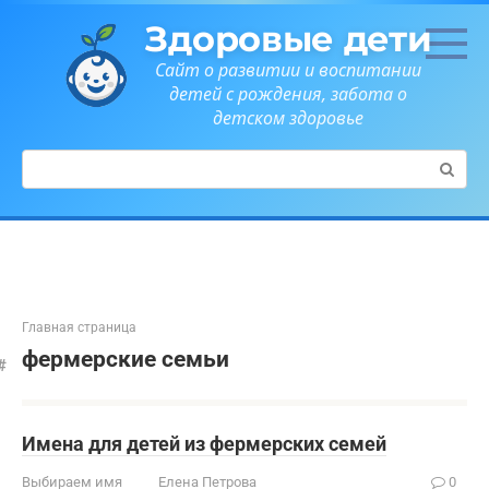
Перейти
Здоровые дети
к
контенту
Сайт о развитии и воспитании
детей с рождения, забота о
детском здоровье
Поиск:
Главная страница
фермерские семьи
Имена для детей из фермерских семей
Выбираем имя
Елена Петрова
0