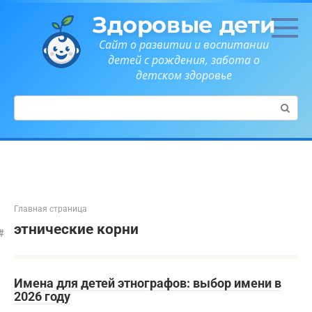
Перейти
Здоровые дети
к
контенту
Сайт о развитии и воспитании
детей с рождения, забота о
детском здоровье
Поиск:
Главная страница
этнические корни
Имена для детей этнографов: выбор имени в
2026 году