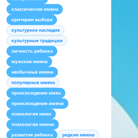
классические имена
критерии выбора
культурное наследие
культурные традиции
личность ребенка
мужские имена
необычные имена
популярные имена
происхождение имен
происхождение имени
психология имен
психология имени
развитие ребенка
редкие имена