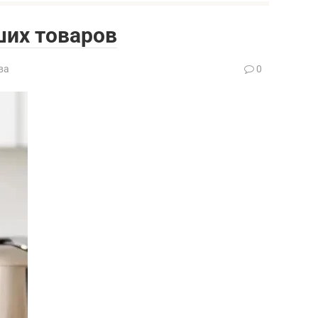
ших товаров
ва
0