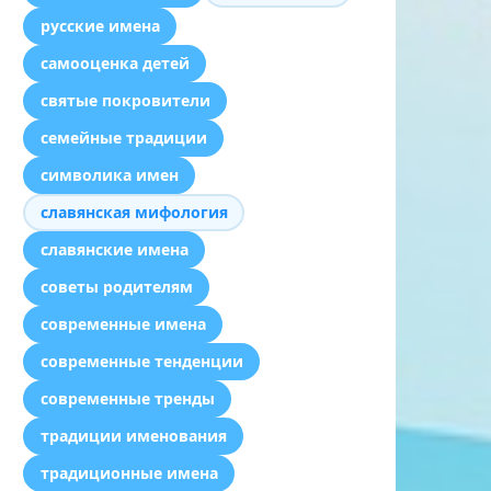
русские имена
самооценка детей
святые покровители
семейные традиции
символика имен
славянская мифология
славянские имена
советы родителям
современные имена
современные тенденции
современные тренды
традиции именования
традиционные имена