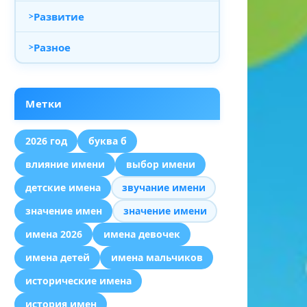
Развитие
Разное
Метки
2026 год
буква б
влияние имени
выбор имени
детские имена
звучание имени
значение имен
значение имени
имена 2026
имена девочек
имена детей
имена мальчиков
исторические имена
история имен