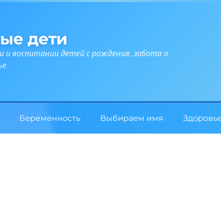
ые дети
и и воспитании детей с рождения, забота о
ье
Беременность
Выбираем имя
Здоровь