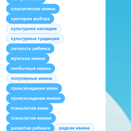
классические имена
критерии выбора
культурное наследие
культурные традиции
личность ребенка
мужские имена
необычные имена
популярные имена
происхождение имен
происхождение имени
психология имен
психология имени
развитие ребенка
редкие имена