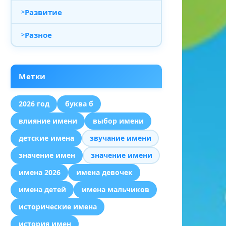
Развитие
Разное
Метки
2026 год
буква б
влияние имени
выбор имени
детские имена
звучание имени
значение имен
значение имени
имена 2026
имена девочек
имена детей
имена мальчиков
исторические имена
история имен