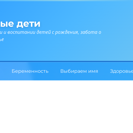
ые дети
и и воспитании детей с рождения, забота о
ье
Беременность
Выбираем имя
Здоровь