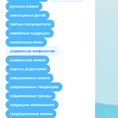
русские имена
самооценка детей
святые покровители
семейные традиции
символика имен
славянская мифология
славянские имена
советы родителям
современные имена
современные тенденции
современные тренды
традиции именования
традиционные имена