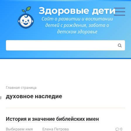
Перейти
Здоровые дети
к
контенту
Сайт о развитии и воспитании
детей с рождения, забота о
детском здоровье
Поиск:
Главная страница
духовное наследие
История и значение библейских имен
Выбираем имя
Елена Петрова
0