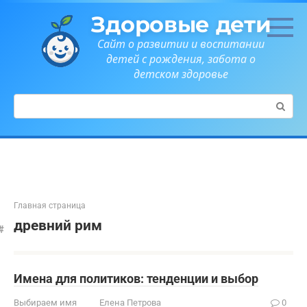
Перейти
Здоровые дети
к
контенту
Сайт о развитии и воспитании
детей с рождения, забота о
детском здоровье
Поиск:
Главная страница
древний рим
Имена для политиков: тенденции и выбор
Выбираем имя
Елена Петрова
0