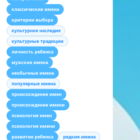
классические имена
критерии выбора
культурное наследие
культурные традиции
личность ребенка
мужские имена
необычные имена
популярные имена
происхождение имен
происхождение имени
психология имен
психология имени
развитие ребенка
редкие имена