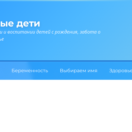
ые дети
и и воспитании детей с рождения, забота о
ье
Беременность
Выбираем имя
Здоровь