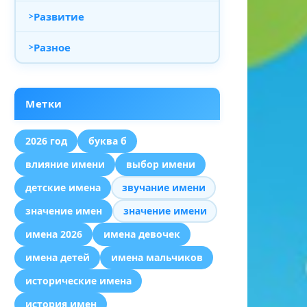
Развитие
Разное
Метки
2026 год
буква б
влияние имени
выбор имени
детские имена
звучание имени
значение имен
значение имени
имена 2026
имена девочек
имена детей
имена мальчиков
исторические имена
история имен