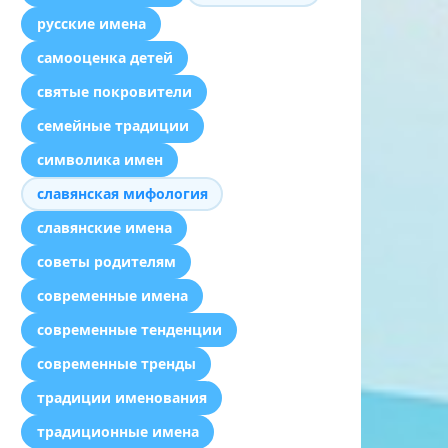
русские имена
самооценка детей
святые покровители
семейные традиции
символика имен
славянская мифология
славянские имена
советы родителям
современные имена
современные тенденции
современные тренды
традиции именования
традиционные имена