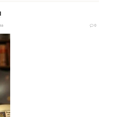
н
ва
0