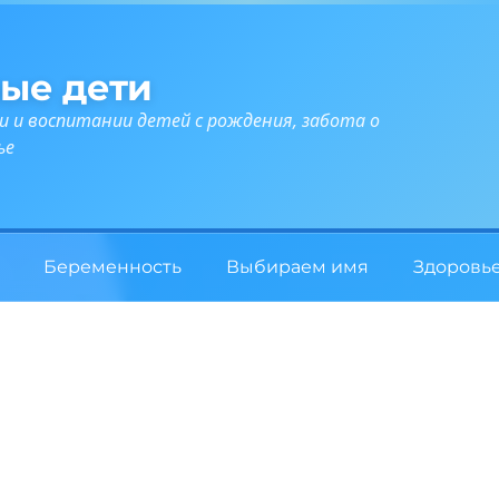
ые дети
и и воспитании детей с рождения, забота о
ье
Беременность
Выбираем имя
Здоровь