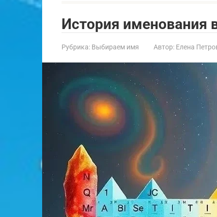
История именования 
Рубрика:
Выбираем имя
Автор:
Елена Петро