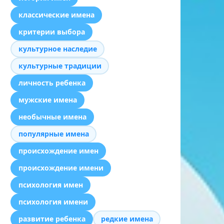
классические имена
критерии выбора
культурное наследие
культурные традиции
личность ребенка
мужские имена
необычные имена
популярные имена
происхождение имен
происхождение имени
психология имен
психология имени
развитие ребенка
редкие имена