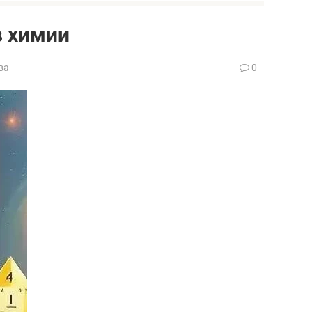
в химии
ва
0