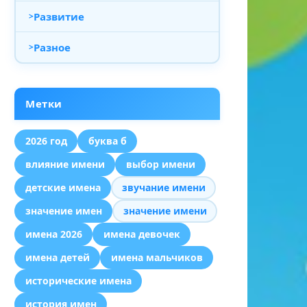
Развитие
Разное
Метки
2026 год
буква б
влияние имени
выбор имени
детские имена
звучание имени
значение имен
значение имени
имена 2026
имена девочек
имена детей
имена мальчиков
исторические имена
история имен