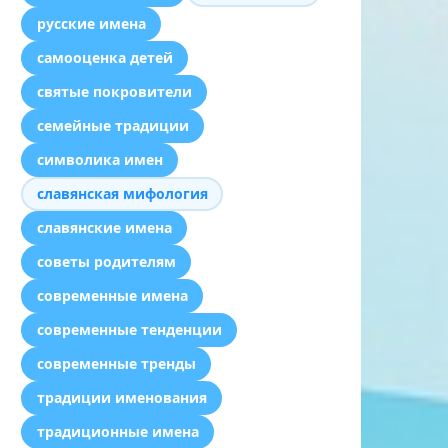
русские имена
самооценка детей
святые покровители
семейные традиции
символика имен
славянская мифология
славянские имена
советы родителям
современные имена
современные тенденции
современные тренды
традиции именования
традиционные имена