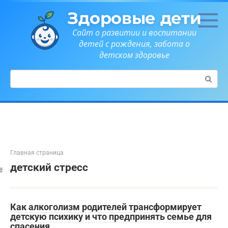
Перейти
Здоровые дети
к
контенту
Сайт о развитии и воспитании
детей с рождения, забота о
детском здоровье
Поиск:
Главная страница
детский стресс
Как алкоголизм родителей трансформирует
детскую психику и что предпринять семье для
спасения