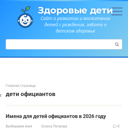
Перейти
Здоровые дети
к
контенту
Сайт о развитии и воспитании
детей с рождения, забота о
детском здоровье
Поиск:
Главная страница
дети официантов
Имена для детей официантов в 2026 году
Выбираем имя
Елена Петрова
0