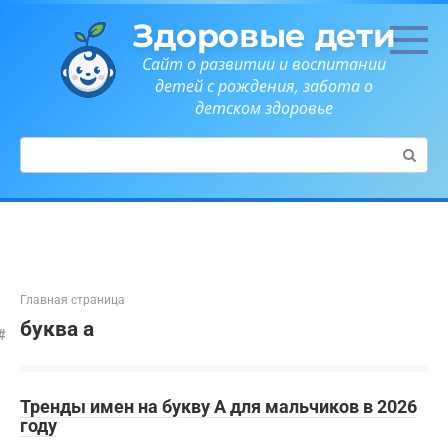
Перейти
Здоровые дети
к
контенту
Сайт о развитии и воспитании
детей с рождения, забота о
детском здоровье
Поиск:
Главная страница
буква а
Тренды имен на букву А для мальчиков в 2026
году