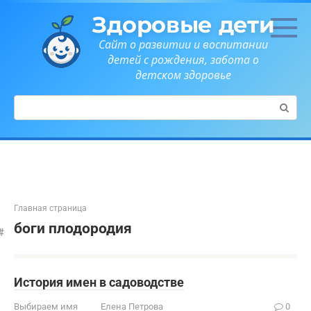
Перейти
Здоровые дети
к
контенту
Сайт о развитии и воспитании
детей с рождения, забота о
детском здоровье
Поиск:
Главная страница
боги плодородия
История имен в садоводстве
Выбираем имя
Елена Петрова
0