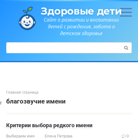
Перейти
Здоровые дети
к
контенту
Сайт о развитии и воспитании
детей с рождения, забота о
детском здоровье
Поиск:
Главная страница
благозвучие имени
Критерии выбора редкого имени
Выбираем имя
Елена Петрова
0