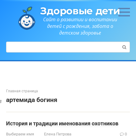
Перейти
Здоровые дети
к
контенту
Сайт о развитии и воспитании
детей с рождения, забота о
детском здоровье
Поиск:
Главная страница
артемида богиня
История и традиции именования охотников
Выбираем имя
Елена Петрова
0