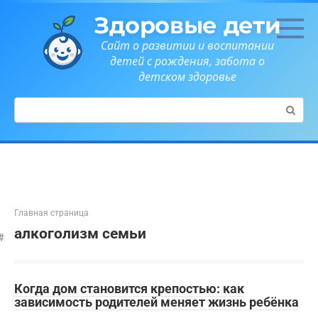
Перейти
Здоровые дети
к
контенту
Сайт о развитии и воспитании
детей с рождения, забота о
детском здоровье
Поиск:
Главная страница
алкоголизм семьи
Когда дом становится крепостью: как
зависимость родителей меняет жизнь ребёнка