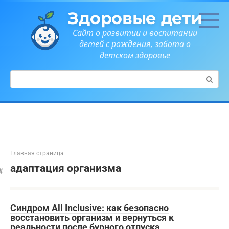
Перейти
Здоровые дети
к
контенту
Сайт о развитии и воспитании
детей с рождения, забота о
детском здоровье
Поиск:
Главная страница
адаптация организма
Синдром All Inclusive: как безопасно
восстановить организм и вернуться к
реальности после бурного отпуска