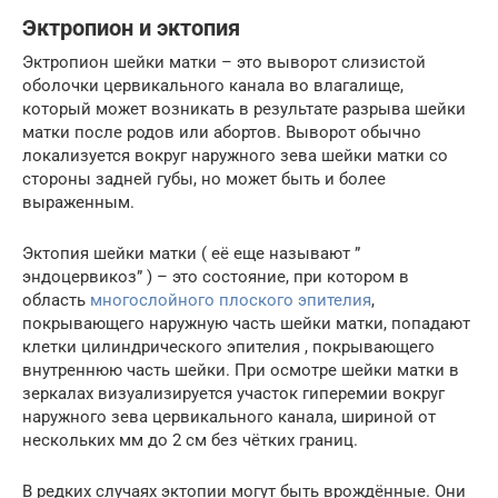
Эктропион и эктопия
Эктропион шейки матки – это выворот слизистой
оболочки цервикального канала во влагалище,
который может возникать в результате разрыва шейки
матки после родов или абортов. Выворот обычно
локализуется вокруг наружного зева шейки матки со
стороны задней губы, но может быть и более
выраженным.
Эктопия шейки матки ( её еще называют ”
эндоцервикоз” ) – это состояние, при котором в
область
многослойного плоского эпителия
,
покрывающего наружную часть шейки матки, попадают
клетки цилиндрического эпителия , покрывающего
внутреннюю часть шейки. При осмотре шейки матки в
зеркалах визуализируется участок гиперемии вокруг
наружного зева цервикального канала, шириной от
нескольких мм до 2 см без чётких границ.
В редких случаях эктопии могут быть врождённые. Они