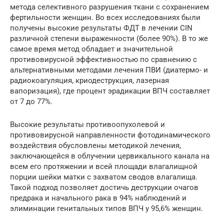
метода селективного разрушения ткани с сохранением
фертильности женщин. Во всех исследованиях были
получены высокие результаты ФДТ в лечении CIN
различной степени выраженности (более 90%). В то же
самое время метод обладает и значительной
противовирусной эффективностью по сравнению с
альтернативными методами лечения ПВИ (диатермо- и
радиокоагуляция, криодеструкция, лазерная
вапоризация), где процент эрадикации ВПЧ составляет
от 7 до 77%.
Высокие результаты противоопухолевой и
противовирусной направленности фотодинамического
воздействия обусловлены методикой лечения,
заключающейся в облучении цервикального канала на
всем его протяжении и всей площади влагалищной
порции шейки матки с захватом сводов влагалища.
Такой подход позволяет достичь деструкции очагов
предрака и начального рака в 94% наблюдений и
элиминации генитальных типов ВПЧ у 95,6% женщин.