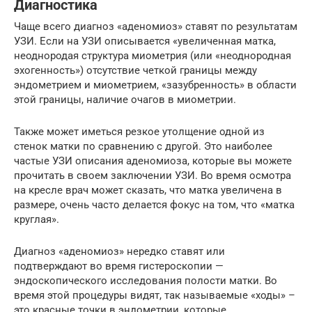
Диагностика
Чаще всего диагноз «аденомиоз» ставят по результатам
УЗИ. Если на УЗИ описывается «увеличенная матка,
неоднородая структура миометрия (или «неоднородная
эхогенность») отсутствие четкой границы между
эндометрием и миометрием, «зазубренность» в области
этой границы, наличие очагов в миометрии.
Также может иметься резкое утолщение одной из
стенок матки по сравнению с другой. Это наиболее
частые УЗИ описания аденомиоза, которые вы можете
прочитать в своем заключении УЗИ. Во время осмотра
на кресле врач может сказать, что матка увеличена в
размере, очень часто делается фокус на том, что «матка
круглая».
Диагноз «аденомиоз» нередко ставят или
подтверждают во время гистероскопии —
эндоскопического исследования полости матки. Во
время этой процедуры видят, так называемые «ходы» –
это красные точки в эндометрии, которые