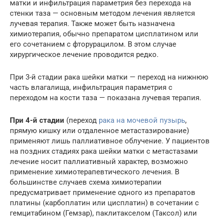
матки и инфильтрация параметрия без перехода на
стенки таза — основным методом лечения является
лучевая терапия. Также может быть назначена
химиотерапия, обычно препаратом цисплатином или
его сочетанием с фторурацилом. В этом случае
хирургическое лечение проводится редко.
При 3-й стадии рака шейки матки — переход на нижнюю
часть влагалища, инфильтрация параметрия с
переходом на кости таза — показана лучевая терапия.
При 4-й стадии
(переход
рака на мочевой пузырь
,
прямую кишку или отдаленное
метастазирование
)
применяют лишь паллиативное облучение. У пациентов
на поздних стадиях рака шейки матки с метастазами
лечение носит паллиативный характер, возможно
применение химиотерапевтического лечения. В
большинстве случаев схема химиотерапии
предусматривает применение одного из препаратов
платины (карбоплатин или цисплатин) в сочетании с
гемцитабином (Гемзар), паклитакселом (Таксол) или