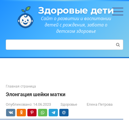
Перейти
Здоровые дети
к
контенту
Сайт о развитии и воспитании
детей с рождения, забота о
детском здоровье
Поиск:
Главная страница
Элонгация шейки матки
Опубликовано:
14.06.2023
Здоровье
Елена Петрова