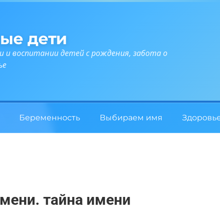
ые дети
и и воспитании детей с рождения, забота о
ье
Беременность
Выбираем имя
Здоровь
имени. тайна имени