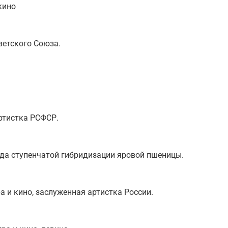
кино
ветского Союза.
артистка РСФСР.
ода ступенчатой гибридизации яровой пшеницы.
а и кино, заслуженная артистка России.