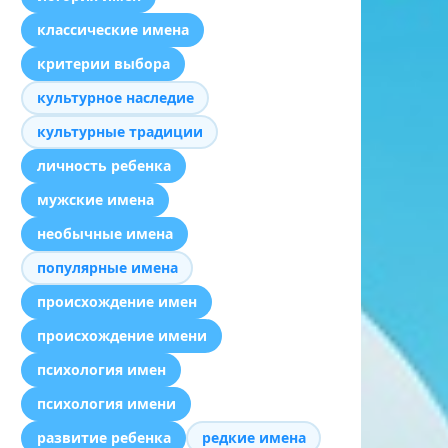
классические имена
критерии выбора
культурное наследие
культурные традиции
личность ребенка
мужские имена
необычные имена
популярные имена
происхождение имен
происхождение имени
психология имен
психология имени
развитие ребенка
редкие имена