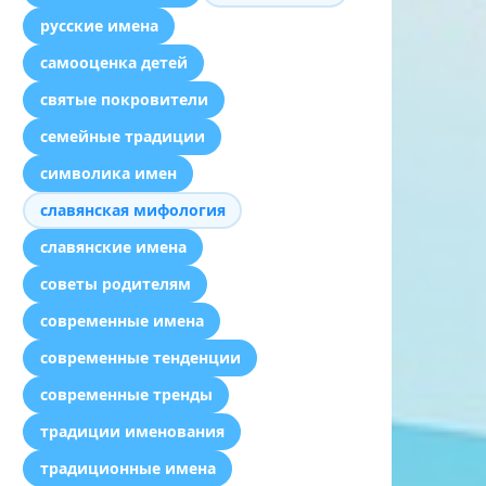
русские имена
самооценка детей
святые покровители
семейные традиции
символика имен
славянская мифология
славянские имена
советы родителям
современные имена
современные тенденции
современные тренды
традиции именования
традиционные имена