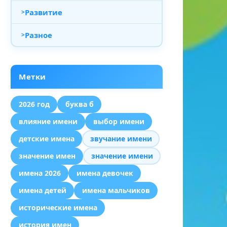
Развитие
Разное
Метки
2026 год
буква б
влияние имени
выбор имени
детские имена
звучание имени
значение имен
значение имени
имена 2026
имена девочек
имена детей
имена мальчиков
исторические имена
история имен