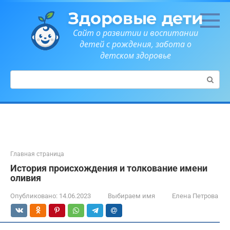
Перейти
Здоровые дети
к
контенту
Сайт о развитии и воспитании
детей с рождения, забота о
детском здоровье
Поиск:
Главная страница
История происхождения и толкование имени
оливия
Опубликовано:
14.06.2023
Выбираем имя
Елена Петрова