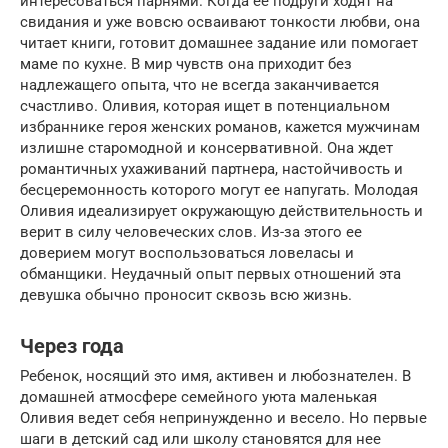
интересоваться парнями. Когда ее подруги ходят на
свидания и уже вовсю осваивают тонкости любви, она
читает книги, готовит домашнее задание или помогает
маме по кухне. В мир чувств она приходит без
надлежащего опыта, что не всегда заканчивается
счастливо. Оливия, которая ищет в потенциальном
избраннике героя женских романов, кажется мужчинам
излишне старомодной и консервативной. Она ждет
романтичных ухаживаний партнера, настойчивость и
бесцеремонность которого могут ее напугать. Молодая
Оливия идеализирует окружающую действительность и
верит в силу человеческих слов. Из-за этого ее
доверием могут воспользоваться ловеласы и
обманщики. Неудачный опыт первых отношений эта
девушка обычно проносит сквозь всю жизнь.
Через года
Ребенок, носящий это имя, активен и любознателен. В
домашней атмосфере семейного уюта маленькая
Оливия ведет себя непринужденно и весело. Но первые
шаги в детский сад или школу становятся для нее