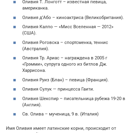
Оливия Т. Лонготт – известная певица,
американка.
Оливия д’Або – киноактриса (Великобритания).
Оливия Калпо — «Мисс Вселенная — 2012»
(США).
Оливия Роговска – спортсменка, теннис
(Австралия).
Оливия Тр. Ариас – награждена в 2005 г
«Грэмми», супруга одного из битлов Дж.
Харрисона.
Оливия Руиз (Блан) – певица (Франция).
Оливия Сулук — принцесса Гаити.
Оливия Шекспир – писательница рубежа 19-20 в
(Англия).
Св. Олива – мученица, 9 в. (Италия)
Имя Оливия имеет латинские корни, происходит от