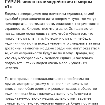
ГУРИЙ: число взаимодействия с миром
«1»
Людям, находящимся под влиянием единицы, самой
судьбой предназначено идти вперед — туда, где могут
подстерегать неожиданности, опасности, неприятности,
странности… Словом, все что угодно. Оглядываются
назад такие люди лишь за тем, чтобы убедиться, что
никто не отстал в пути. Но если и отстал – не беда;
«единичник» почти всегда уверен, что следовать за ним
достойны немногие, но даже среди них могут оказаться
те, кому неприятности будут не по плечу. Правда, тех,
кто ему небезразличен, человек единицы частенько
подгоняет – таких людей очень мало и участь их
нелегка.
Те, кто привык перекладывать свои проблемы на
других, доверять чужому мнению и принимать во
внимание любые советы и рекомендации, в обществе
«единичника» будут наслаждаться спокойствием и
предсказуемостью ситуации, однако стоит заранее
смириться с тем, что человек единицы будет поступать