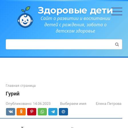
Перейти
Здоровые дети
к
контенту
Сайт о развитии и воспитании
детей с рождения, забота о
детском здоровье
Поиск:
Главная страница
Гурий
Опубликовано:
14.06.2023
Выбираем имя
Елена Петрова