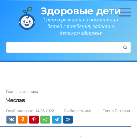
Перейти
Здоровые дети
к
контенту
Сайт о развитии и воспитании
детей с рождения, забота о
детском здоровье
Поиск:
Главная страница
Чеслав
Опубликовано:
14.06.2023
Выбираем имя
Елена Петрова