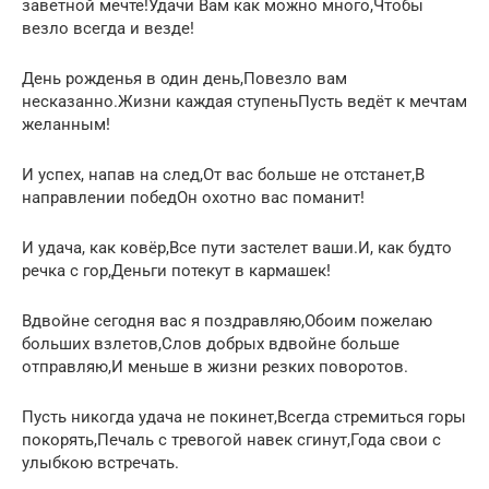
заветной мечте!Удачи Вам как можно много,Чтобы
везло всегда и везде!
День рожденья в один день,Повезло вам
несказанно.Жизни каждая ступеньПусть ведёт к мечтам
желанным!
И успех, напав на след,От вас больше не отстанет,В
направлении победОн охотно вас поманит!
И удача, как ковёр,Все пути застелет ваши.И, как будто
речка с гор,Деньги потекут в кармашек!
Вдвойне сегодня вас я поздравляю,Обоим пожелаю
больших взлетов,Слов добрых вдвойне больше
отправляю,И меньше в жизни резких поворотов.
Пусть никогда удача не покинет,Всегда стремиться горы
покорять,Печаль с тревогой навек сгинут,Года свои с
улыбкою встречать.