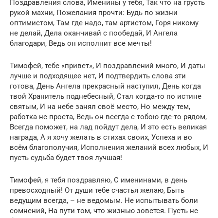
Поздравления слова, Именины у тебя, Так что на грусть
рукой махни, Пожелания прочти: Будь по жизни
оптимистом, Там где надо, там артистом, Горя никому
не делай, Дела оканчивай с пообедай, И Ангела
благодари, Ведь он исполнит все мечты!
Тимофей, тебе «привет», И поздравлений много, И даты
лучше и подходящее нет, И подтвердить слова эти
готова, День Ангела прекрасный наступил, День когда
твой Хранитель поднебесный, Стал когда-то по истине
святым, И на небе занял своё место, Но между тем,
работка не проста, Ведь он всегда с тобою где-то рядом,
Всегда поможет, на лад пойдут дела, И это есть великая
награда, А я хочу желать в стихах своих, Успеха и во
всём благополучия, Исполнения желаний всех любых, И
пусть судьба будет твоя лучшая!
Тимофей, я тебя поздравляю, С именинами, в день
превосходный! От души тебе счастья желаю, Быть
ведущим всегда, – не ведомым. Не испытывать боли
сомнений, На пути том, что жизнью зовется. Пусть не