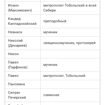
Иоанн
митрополит Тобольский и всея
(Максимович)
Сибири
Кандид
преподобный
Каппадокийский
Неаниск
мученик
Николай
священномученик, протоиерей
(Динариев)
Никон
Павел
мученик
(Парфенов)
Павел
митрополит, Тобольский
Пансемна
Силуан
схимонах
Печерский