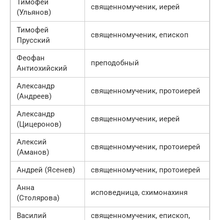
Тимофей
священномученик, иерей
(Ульянов)
Тимофей
священномученик, епископ
Прусский
Феофан
преподобный
Антиохийский
Александр
священномученик, протоиерей
(Андреев)
Александр
священномученик, иерей
(Цицеронов)
Алексий
священномученик, протоиерей
(Аманов)
Андрей (Ясенев)
священномученик, протоиерей
Анна
исповедница, схимонахиня
(Столярова)
Василий
священномученик, епископ,