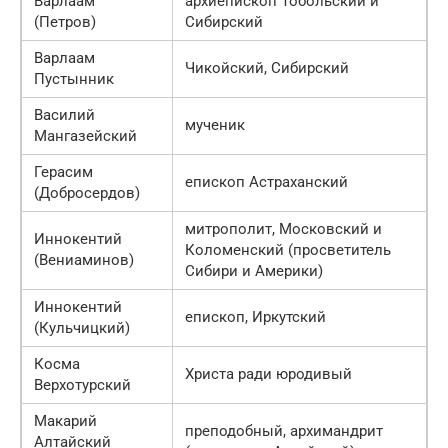
Варлаам
архиепископ Тобольский и
(Петров)
Сибирский
Варлаам
Чикойский, Сибирский
Пустынник
Василий
мученик
Мангазейский
Герасим
епископ Астраханский
(Добросердов)
митрополит, Московский и
Иннокентий
Коломенский (просветитель
(Вениаминов)
Сибири и Америки)
Иннокентий
епископ, Иркутский
(Кульчицкий)
Косма
Христа ради юродивый
Верхотурский
Макарий
преподобный, архимандрит
Алтайский