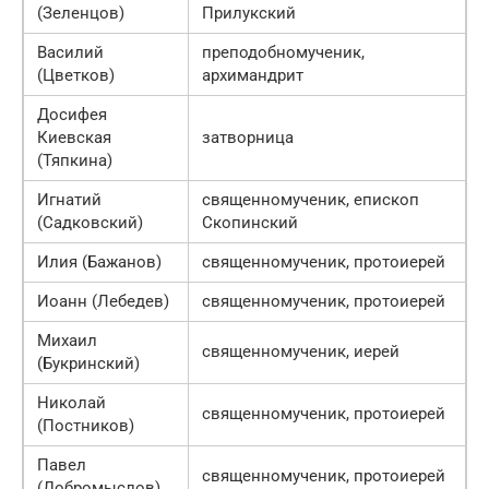
(Зеленцов)
Прилукский
Василий
преподобномученик,
(Цветков)
архимандрит
Досифея
Киевская
затворница
(Тяпкина)
Игнатий
священномученик, епископ
(Садковский)
Скопинский
Илия (Бажанов)
священномученик, протоиерей
Иоанн (Лебедев)
священномученик, протоиерей
Михаил
священномученик, иерей
(Букринский)
Николай
священномученик, протоиерей
(Постников)
Павел
священномученик, протоиерей
(Добромыслов)