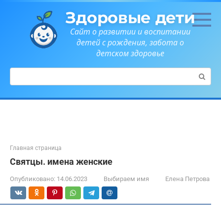
Перейти
Здоровые дети
к
контенту
Сайт о развитии и воспитании
детей с рождения, забота о
детском здоровье
Поиск:
Главная страница
Святцы. имена женские
Опубликовано:
14.06.2023
Выбираем имя
Елена Петрова