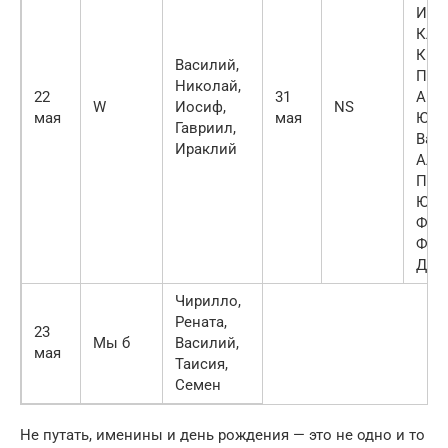
Изаб
Кла
Крис
Василий,
Петр
Николай,
22
31
Андр
W
Иосиф,
NS
мая
мая
Юли
Гавриил,
Васи
Ираклий
Алек
Паве
Юли
Фед
Фаин
Дав
Чирилло,
Рената,
23
Мы б
Василий,
мая
Таисия,
Семен
Не путать, именины и день рождения — это не одно и то