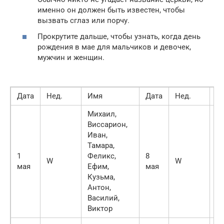
именно он должен быть известен, чтобы
вызвать сглаз или порчу.
Прокрутите дальше, чтобы узнать, когда день
рождения в мае для мальчиков и девочек,
мужчин и женщин.
Дата
Нед.
Имя
Дата
Нед.
И
Михаил,
Виссарион,
Иван,
Тамара,
Се
1
Феликс,
8
Яр
W
W
мая
Ефим,
мая
Ид
Кузьма,
М
Антон,
Василий,
Виктор