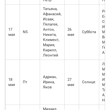
Татьяна,
Робе
Афанасий,
Ефи
Исаак,
Серг
Пелагея,
Ирин
17
Антон,
26
NS
Суббота
Мар
мая
Никита,
мая
Васи
Климент,
Мака
Мария,
Геор
Кирилл,
Але
Леонтий
Лео
Марк
Мака
Адриан,
18
27
Иван
Пт
Ирина,
Солнце
мая
мая
Мак
Яков
Тихо
Алек
Ник
Михаил,