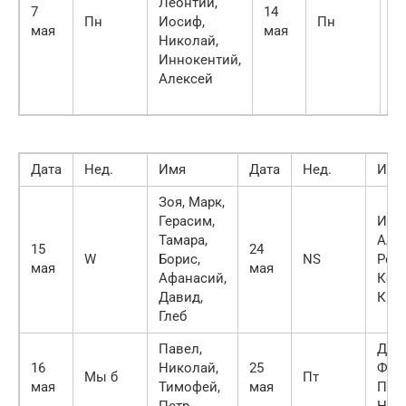
Леонтий,
Иг
7
14
Пн
Иосиф,
Пн
Ма
мая
мая
Николай,
М
Иннокентий,
Ни
Алексей
Ни
Т
Дата
Нед.
Имя
Дата
Нед.
Имя
Зоя, Марк,
Герасим,
Иос
Тамара,
Алек
15
24
W
Борис,
NS
Рост
мая
мая
Афанасий,
Конс
Давид,
Кир
Глеб
Павел,
Дени
16
Николай,
25
Фед
Мы б
Пт
мая
Тимофей,
мая
Петр
Петр
Нем