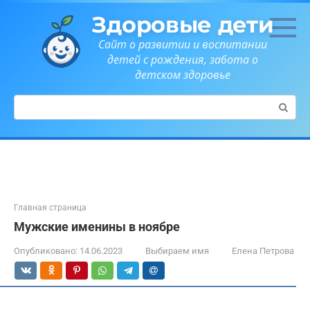
Перейти
Здоровые дети
к
контенту
Сайт о развитии и воспитании
детей с рождения, забота о
детском здоровье
Поиск:
Главная страница
Мужские именины в ноябре
Опубликовано:
14.06.2023
Выбираем имя
Елена Петрова