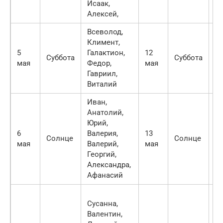
Исаак,
А
Алексей,
Всеволод,
Ар
Климент,
Ф
5
Галактион,
12
Ар
Суббота
Суббота
мая
Федор,
мая
Бо
Гавриил,
Ва
Виталий
И
Иван,
Ва
Анатолий,
Як
Юрий,
К
6
Валерия,
13
Солнце
Солнце
Ни
мая
Валерий,
мая
Иг
Георгий,
Иг
Александра,
М
Афанасий
Ва
Сусанна,
Ге
Валентин,
Е