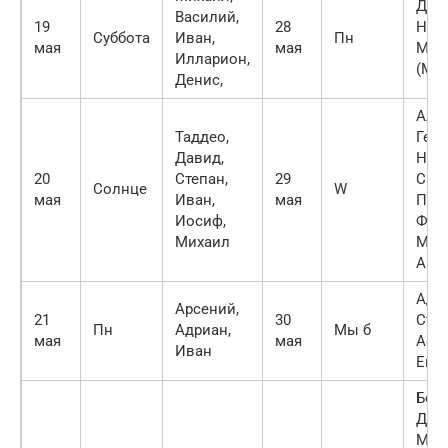
Дми
Василий,
19
28
Наст
Суббота
Иван,
Пн
мая
мая
Мар
Илларион,
(Мак
Денис,
Алек
Таддео,
Геор
Давид,
Ник
20
Степан,
29
Скр
Солнце
W
мая
Иван,
мая
Петр
Иосиф,
Фед
Михаил
Муза
Арк
Адри
Арсений,
21
30
Степ
Пн
Адриан,
Мы б
мая
мая
Афа
Иван
Евд
Богд
Дени
Мака