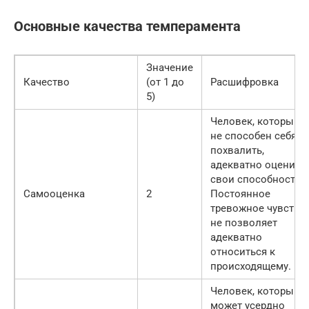
Основные качества темперамента
Значение
Качество
(от 1 до
Расшифровка
5)
Человек, который
не способен себя
похвалить,
адекватно оценить
свои способности.
Самооценка
2
Постоянное
тревожное чувство
не позволяет
адекватно
относиться к
происходящему.
Человек, который
может усердно