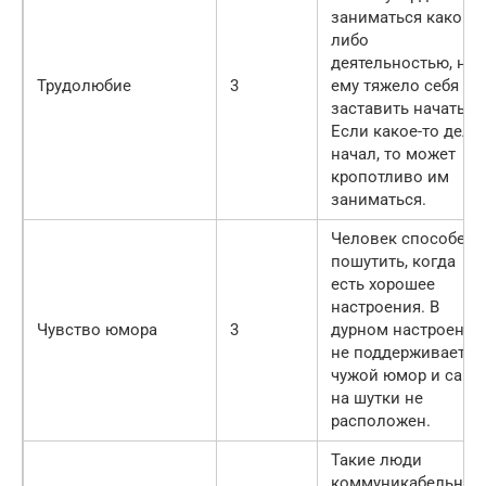
заниматься какой-
либо
деятельностью, но
Трудолюбие
3
ему тяжело себя
заставить начать.
Если какое-то дело
начал, то может
кропотливо им
заниматься.
Человек способен
пошутить, когда
есть хорошее
настроения. В
Чувство юмора
3
дурном настроении
не поддерживает
чужой юмор и сам
на шутки не
расположен.
Такие люди
коммуникабельные