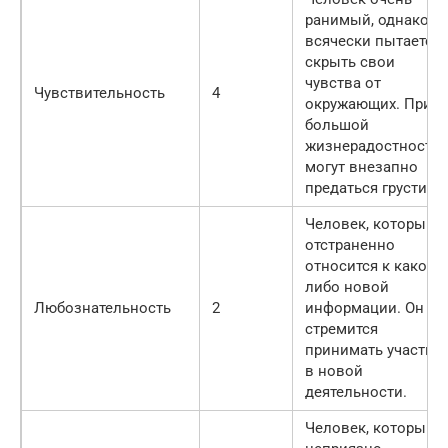
ранимый, однако
всячески пытается
скрыть свои
чувства от
Чувствительность
4
окружающих. При
большой
жизнерадостности
могут внезапно
предаться грусти.
Человек, который
отстраненно
относится к какой-
либо новой
Любознательность
2
информации. Он не
стремится
принимать участие
в новой
деятельности.
Человек, который