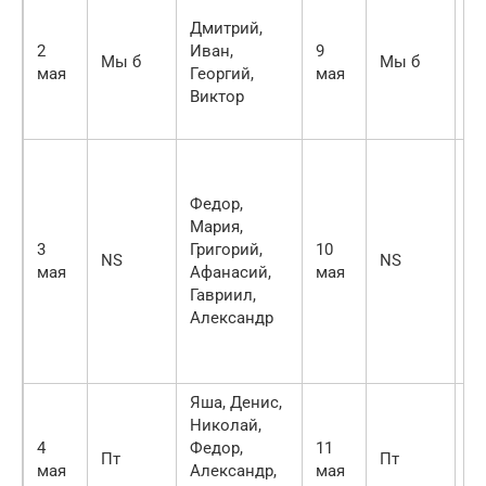
Ив
Дмитрий,
Н
2
Иван,
9
Ст
Мы б
Мы б
мая
Георгий,
мая
Ва
Виктор
Пе
Г
С
Н
Федор,
С
Мария,
Ив
3
Григорий,
10
Ге
NS
NS
мая
Афанасий,
мая
Пе
Гавриил,
Па
Александр
Се
Ан
И
Яша, Денис,
Николай,
Ви
4
Федор,
11
М
Пт
Пт
мая
Александр,
мая
К