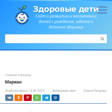
Перейти
Здоровые дети
к
контенту
Сайт о развитии и воспитании
детей с рождения, забота о
детском здоровье
Поиск:
Главная страница
Мариан
Опубликовано:
14.06.2023
Выбираем имя
Елена Петрова