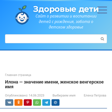
Перейти
Здоровые дети
к
контенту
Сайт о развитии и воспитании
детей с рождения, забота о
детском здоровье
Поиск:
Главная страница
Илона — значение имени, женское венгерское
имя
Опубликовано:
14.06.2023
Выбираем имя
Елена Петрова