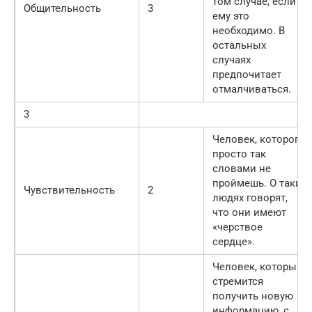
том случае, если
Общительность
3
ему это
необходимо. В
остальных
случаях
предпочитает
отмалчиваться.
3
Человек, которого
просто так
словами не
проймешь. О таких
Чувствительность
2
людях говорят,
что они имеют
«черствое
сердце».
Человек, который
стремится
получить новую
информацию, с