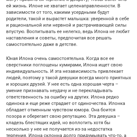
ей жизнь. Илоне не хватает целенаправленности. В
зависимости от того, какими усердными будут
родители, такой и вырастет малышка: уверенной в себе
и рациональной или нервной и растрачивающей силы
впустую. Воспитывать ее нелегко, ведь Илона не любит
наставления и советы, предпочитая все решать
самостоятельно даже в детстве.
Юная Илона очень самостоятельна. Когда все ее
сверстники поглощены кумирами, Илона ищет свою
индивидуальность. И эта независимость привлекает
людей, поэтому у такой девушки всегда много приятных
и хороших друзей. У нее есть одна хорошая черта –
умение признавать неудачу и не перекладывать
ответственность за ошибку на других. Илона редко
одинока и еще реже страдает от одиночества. Илонка
обладает отменным чувством юмора. Она боится
позора и оберегает свою репутацию. Эта девушка –
кладезь блестящих идей, но воплотить хотя бы
несколько у нее не получается из-за недостатка
терпения. Илона склонна долго придумывать что-то, а