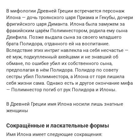
В мифологии Древней Греции встречается персонаж
Илона — дочь троянского царя Приама и Гекубы, дочери
фригийского царя Диманта. Илона была замужем за
фракийским царём Полимнестором, родила ему сына
Деифила. Позже выдала сына за своего младшего
брата Полидора, отданного ей на воспитание.
Вследствие этих интриг навлекла на себя несчастье —
её муж, подкупленный ахейцами и не знавший об
обмане, по ошибке убил их собственного сына,
предполагая в нём Полидора. Полидор по совету
сестры убил Полимнестора, а Илона от горя лишила
себя жизни сама. Однако есть и другое окончание мифа
— Полимнестор погиб от рук Полидора и Илоны.
В Древней Греции имя Илона носили лишь знатные
женщины
Сокращённые и ласкательные формы
Имя Илона имеет следующие сокращения: