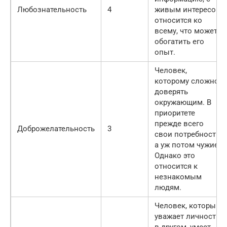
Любознательность
4
живым интересом
относится ко
всему, что может
обогатить его
опыт.
Человек,
которому сложно
доверять
окружающим. В
приоритете
прежде всего
Доброжелательность
3
свои потребности,
а уж потом чужие.
Однако это
относится к
незнакомым
людям.
Человек, который
уважает личность
в другом, умеет