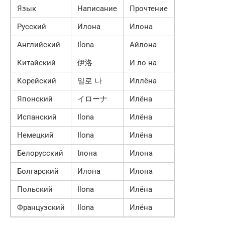
Язык
Написание
Прочтение
Русский
Илона
Илона
Английский
Ilona
Айлона
Китайский
伊洛
И ло на
Корейский
일로 나
Иллёна
Японский
イローナ
Илёна
Испанский
Ilona
Илёна
Немецкий
Ilona
Илёна
Белорусский
Iлона
Илона
Болгарский
Илона
Илона
Польский
Ilona
Илёна
Французский
Ilona
Илёна