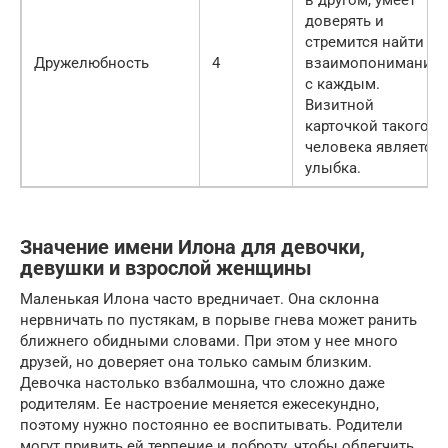
доверять и
стремится найти
Дружелюбность
4
взаимопонимание
с каждым.
Визитной
карточкой такого
человека является
улыбка.
Значение имени Илона для девочки,
девушки и взрослой женщины
Маленькая Илона часто вредничает. Она склонна
нервничать по пустякам, в порыве гнева может ранить
ближнего обидными словами. При этом у нее много
друзей, но доверяет она только самым близким.
Девочка настолько взбалмошна, что сложно даже
родителям. Ее настроение меняется ежесекундно,
поэтому нужно постоянно ее воспитывать. Родители
могут привить ей терпение и доброту, чтобы облегчить