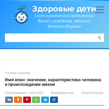
Перейти
Здоровые дети
к
контенту
Сайт о развитии и воспитании
детей с рождения, забота о
детском здоровье
Поиск:
Главная страница
Имя илан: значение, характеристика человека
и происхождение имени
Опубликовано:
14.06.2023
Выбираем имя
Елена Петрова