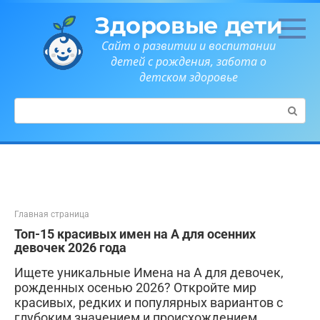
Перейти
Здоровые дети
к
контенту
Сайт о развитии и воспитании
детей с рождения, забота о
детском здоровье
Поиск:
Главная страница
Топ-15 красивых имен на А для осенних
девочек 2026 года
Ищете уникальные Имена на А для девочек,
рожденных осенью 2026? Откройте мир
красивых, редких и популярных вариантов с
глубоким значением и происхождением.