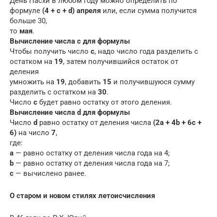
День Пасхи в любом году можно определить по
формуле
(4 + c + d) апреля
или, если сумма получится
больше 30,
то
мая
.
Вычисление числа с для формулы
Чтобы получить число
с
, надо число года разделить с
остатком на
19
, затем получившийся остаток от
деления
умножить на
19
, добавить
15
и получившуюся сумму
разделить с остатком на
30
.
Число
с
будет равно остатку от этого деления.
Вычисление числа d для формулы
Число
d
равно остатку от деления числа
(2a + 4b + 6c +
6)
на число
7
,
где:
a
— равно остатку от деления числа года на 4;
b
— равно остатку от деления числа года на 7;
с
— вычислено ранее.
О старом и новом стилях летоисчисления