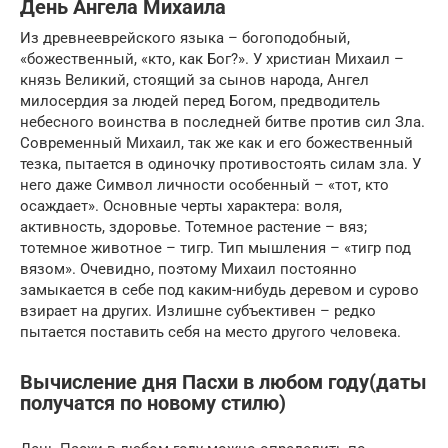
День Ангела Михаила
Из древнееврейского языка – богоподобный,
«божественный, «кто, как Бог?». У христиан Михаил –
князь Великий, стоящий за сынов народа, Ангел
милосердия за людей перед Богом, предводитель
небесного воинства в последней битве против сил Зла.
Современный Михаил, так же как и его божественный
тезка, пытается в одиночку противостоять силам зла. У
него даже Символ личности особенный – «тот, кто
осаждает». Основные черты характера: воля,
активность, здоровье. Тотемное растение – вяз;
тотемное животное – тигр. Тип мышления – «тигр под
вязом». Очевидно, поэтому Михаил постоянно
замыкается в себе под каким-нибудь деревом и сурово
взирает на других. Излишне субъективен – редко
пытается поставить себя на место другого человека.
Вычисление дня Пасхи в любом году(даты
получатся по новому стилю)