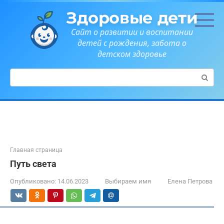
Перейти
Здоровые дети
к
контенту
Сайт о развитии и воспитании
детей с рождения, забота о
детском здоровье
Поиск:
Главная страница
Путь света
Опубликовано:
14.06.2023
Выбираем имя
Елена Петрова