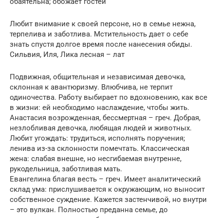
обаятельна; обожает гостей
Любит внимание к своей персоне, но в семье нежна,
терпелива и заботлива. Мстительность дает о себе
знать спустя долгое время после нанесения обиды.
Сильвия, Иля, Лика лесная – лат
Подвижная, общительная и независимая девочка,
склонная к авантюризму. Влюбчива, не терпит
одиночества. Работу выбирает по вдохновению, как все
в жизни: ей необходимо наслаждение, чтобы жить.
Анастасия возрожденная, бессмертная – греч. Добрая,
незлобливая девочка, любящая людей и животных.
Любит угождать: трудиться, исполнять поручения;
ленива из-за склонности помечтать. Классическая
жена: слабая внешне, но несгибаемая внутренне,
рукодельница, заботливая мать.
Евангелина благая весть – греч. Имеет аналитический
склад ума: прислушивается к окружающим, но выносит
собственное суждение. Кажется застенчивой, но внутри
– это вулкан. Полностью преданна семье, до