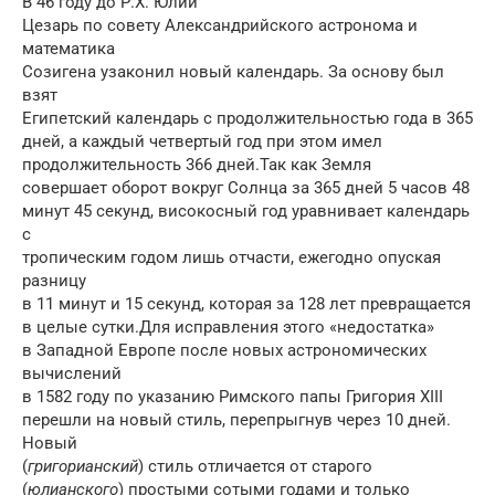
В 46 году до Р.Х. Юлий
Цезарь по совету Александрийского астронома и
математика
Созигена узаконил новый календарь. За основу был
взят
Египетский календарь с продолжительностью года в 365
дней, а каждый четвертый год при этом имел
продолжительность 366 дней.Так как Земля
совершает оборот вокруг Солнца за 365 дней 5 часов 48
минут 45 секунд, високосный год уравнивает календарь
с
тропическим годом лишь отчасти, ежегодно опуская
разницу
в 11 минут и 15 секунд, которая за 128 лет превращается
в целые сутки.Для исправления этого «недостатка»
в Западной Европе после новых астрономических
вычислений
в 1582 году по указанию Римского папы Григория XIII
перешли на новый стиль, перепрыгнув через 10 дней.
Новый
(
григорианский
) стиль отличается от старого
(
юлианского
) простыми сотыми годами и только