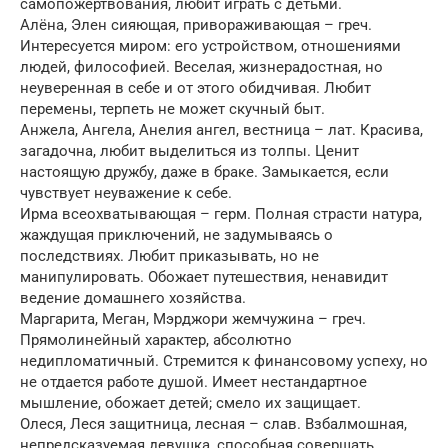
самопожертвования, любит играть с детьми.
Алёна, Элен сияющая, привораживающая – греч.
Интересуется миром: его устройством, отношениями
людей, философией. Веселая, жизнерадостная, но
неуверенная в себе и от этого обидчивая. Любит
перемены, терпеть не может скучный быт.
Анжела, Ангела, Анелия ангел, вестница – лат. Красива,
загадочна, любит выделиться из толпы. Ценит
настоящую дружбу, даже в браке. Замыкается, если
чувствует неуважение к себе.
Ирма всеохватывающая – герм. Полная страсти натура,
жаждущая приключений, не задумываясь о
последствиях. Любит приказывать, но не
манипулировать. Обожает путешествия, ненавидит
ведение домашнего хозяйства.
Маргарита, Меган, Мэрджори жемчужина – греч.
Прямолинейный характер, абсолютно
недипломатичный. Стремится к финансовому успеху, но
не отдается работе душой. Имеет нестандартное
мышление, обожает детей; смело их защищает.
Олеся, Леся защитница, лесная – слав. Взбалмошная,
непредсказуемая девушка, способная совершать