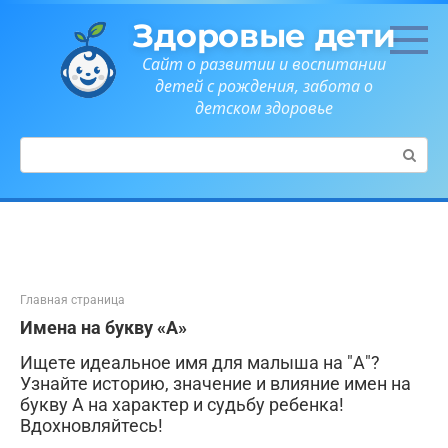
Перейти
Здоровые дети
к
контенту
Сайт о развитии и воспитании
детей с рождения, забота о
детском здоровье
Поиск:
Главная страница
Имена на букву «А»
Ищете идеальное имя для малыша на "А"?
Узнайте историю, значение и влияние имен на
букву А на характер и судьбу ребенка!
Вдохновляйтесь!