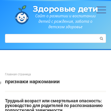
Перейти
Здоровые дети
к
контенту
Сайт о развитии и воспитании
детей с рождения, забота о
детском здоровье
Поиск:
Главная страница
признаки наркомании
Трудный возраст или смертельная опасность:
руководство для родителей по распознаванию
подростковой зависимости