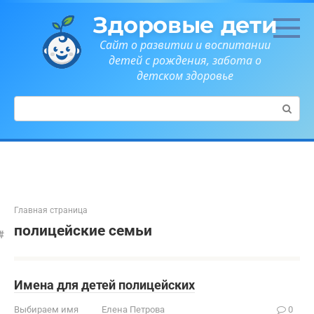
Перейти
Здоровые дети
к
контенту
Сайт о развитии и воспитании
детей с рождения, забота о
детском здоровье
Поиск:
Главная страница
полицейские семьи
Имена для детей полицейских
Выбираем имя
Елена Петрова
0