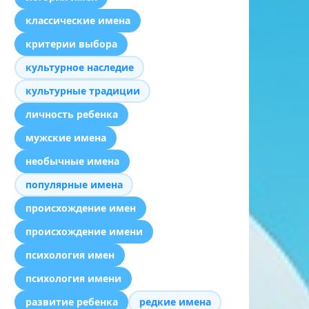
классические имена
критерии выбора
культурное наследие
культурные традиции
личность ребенка
мужские имена
необычные имена
популярные имена
происхождение имен
происхождение имени
психология имен
психология имени
развитие ребенка
редкие имена