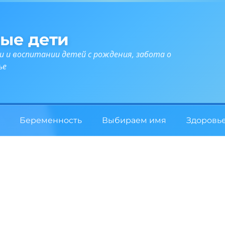
ые дети
и и воспитании детей с рождения, забота о
ье
Беременность
Выбираем имя
Здоровь