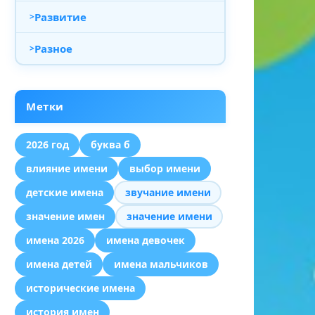
Развитие
Разное
Метки
2026 год
буква б
влияние имени
выбор имени
детские имена
звучание имени
значение имен
значение имени
имена 2026
имена девочек
имена детей
имена мальчиков
исторические имена
история имен