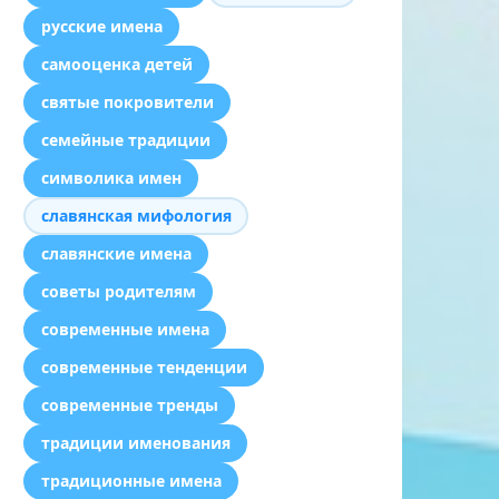
русские имена
самооценка детей
святые покровители
семейные традиции
символика имен
славянская мифология
славянские имена
советы родителям
современные имена
современные тенденции
современные тренды
традиции именования
традиционные имена