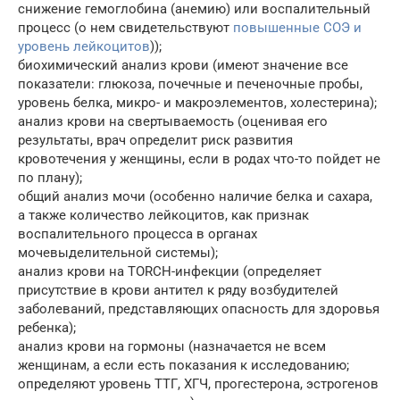
снижение гемоглобина (анемию) или воспалительный
процесс (о нем свидетельствуют
повышенные СОЭ и
уровень лейкоцитов
));
биохимический анализ крови (имеют значение все
показатели: глюкоза, почечные и печеночные пробы,
уровень белка, микро- и макроэлементов, холестерина);
анализ крови на свертываемость (оценивая его
результаты, врач определит риск развития
кровотечения у женщины, если в родах что-то пойдет не
по плану);
общий анализ мочи (особенно наличие белка и сахара,
а также количество лейкоцитов, как признак
воспалительного процесса в органах
мочевыделительной системы);
анализ крови на TORCH-инфекции (определяет
присутствие в крови антител к ряду возбудителей
заболеваний, представляющих опасность для здоровья
ребенка);
анализ крови на гормоны (назначается не всем
женщинам, а если есть показания к исследованию;
определяют уровень ТТГ, ХГЧ, прогестерона, эстрогенов