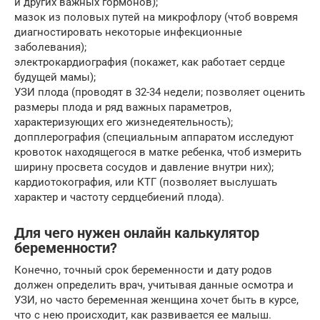
и других важных гормонов);
мазок из половых путей на микрофлору (чтоб вовремя
диагностировать некоторые инфекционные
заболевания);
электрокардиография (покажет, как работает сердце
будущей мамы);
УЗИ плода (проводят в 32-34 недели; позволяет оценить
размеры плода и ряд важных параметров,
характеризующих его жизнедеятельность);
допплерография (специальным аппаратом исследуют
кровоток находящегося в матке ребенка, чтоб измерить
ширину просвета сосудов и давление внутри них);
кардиотокография, или КТГ (позволяет выслушать
характер и частоту сердцебиений плода).
Для чего нужен онлайн калькулятор
беременности?
Конечно, точный срок беременности и дату родов
должен определить врач, учитывая данные осмотра и
УЗИ, но часто беременная женщина хочет быть в курсе,
что с нею происходит, как развивается ее малыш.