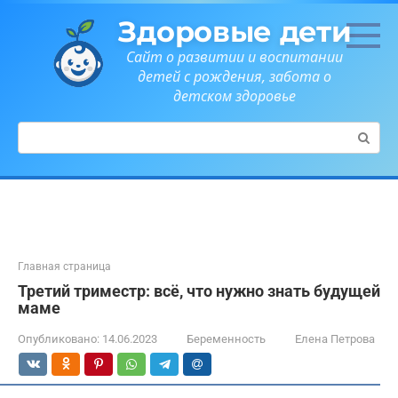
Перейти
Здоровые дети
к
контенту
Сайт о развитии и воспитании
детей с рождения, забота о
детском здоровье
Поиск:
Главная страница
Третий триместр: всё, что нужно знать будущей
маме
Опубликовано:
14.06.2023
Беременность
Елена Петрова