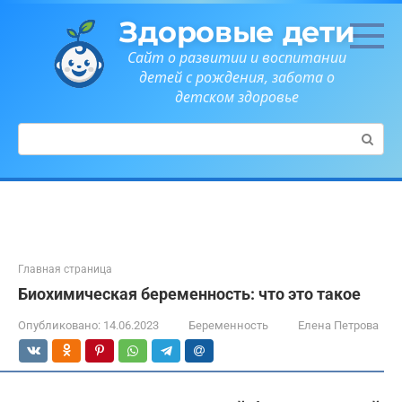
Перейти
Здоровые дети
к
контенту
Сайт о развитии и воспитании
детей с рождения, забота о
детском здоровье
Поиск:
Главная страница
Биохимическая беременность: что это такое
Опубликовано:
14.06.2023
Беременность
Елена Петрова